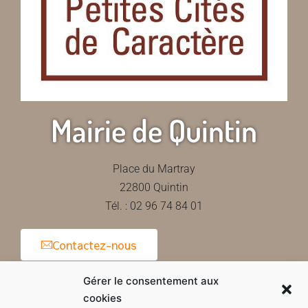
Mairie de Quintin
Place du Martray
22800 Quintin
Tél. : 02 96 74 84 01
Contactez-nous
Gérer le consentement aux
cookies