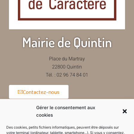
Mairie de Quintin
Place du Martray
22800 Quintin
Tél. : 02 96 74 84 01
Contactez-nous
Gérer le consentement aux
cookies
Horaires d'ouverture de la mairie
Des cookies, petits fichiers informatiques, peuvent être déposés sur
votre terminal (ordinateur, tablette, smartphone...). Si vous y consentez,