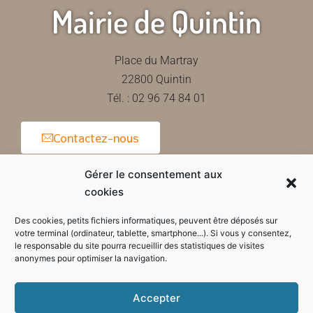
Mairie de Quintin
Place du Martray
22800 Quintin
Tél. : 02 96 74 84 01
Contactez-nous
Gérer le consentement aux
cookies
Horaires d'ouverture de la mairie
Des cookies, petits fichiers informatiques, peuvent être déposés sur
votre terminal (ordinateur, tablette, smartphone...). Si vous y consentez,
le responsable du site pourra recueillir des statistiques de visites
anonymes pour optimiser la navigation.
Accepter