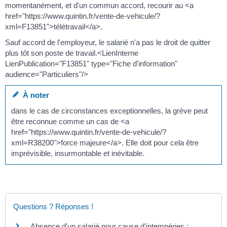
momentanément, et d'un commun accord, recourir au <a
href="https://www.quintin.fr/vente-de-vehicule/?
xml=F13851">télétravail</a>.
Sauf accord de l'employeur, le salarié n'a pas le droit de quitter
plus tôt son poste de travail.<LienInterne
LienPublication="F13851" type="Fiche d'information"
audience="Particuliers"/>
À noter
dans le cas de circonstances exceptionnelles, la grève peut
être reconnue comme un cas de <a
href="https://www.quintin.fr/vente-de-vehicule/?
xml=R38200">force majeure</a>. Elle doit pour cela être
imprévisible, insurmontable et inévitable.
Questions ? Réponses !
Absence d'un salarié pour cause d'intempéries :