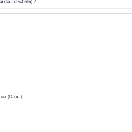
i (tour d'échelle) ?
vaux (Daact)