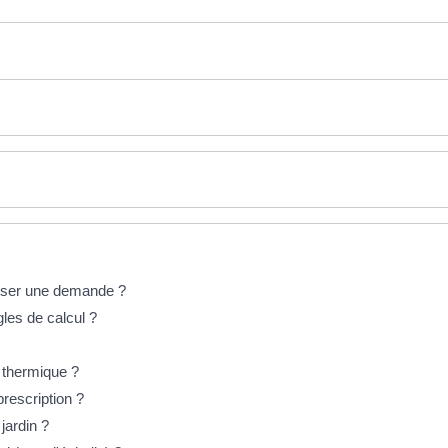
poser une demande ?
gles de calcul ?
n thermique ?
prescription ?
jardin ?