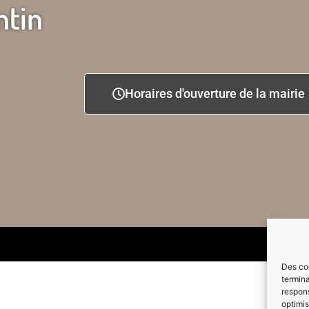
ntin
Horaires d'ouverture de la mairie
Des coo
termina
respons
optimis