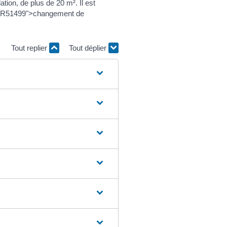
tion, de plus de 20 m². Il est
?xml=R51499">changement de
Tout replier
Tout déplier