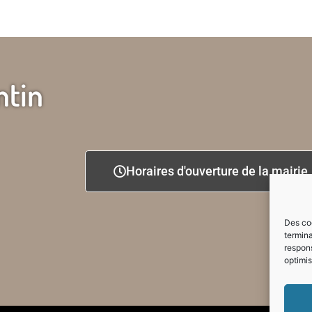
ntin
Horaires d'ouverture de la mairie
Des coo
termina
respons
optimis