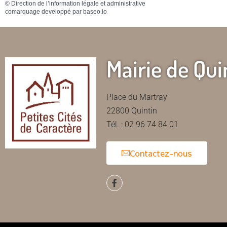
©
Direction de l’information légale et administrative
comarquage developpé par
baseo.io
Mairie de Qui
Place du Martray
22800 Quintin
Tél. : 02 96 74 84 01
Contactez-nous