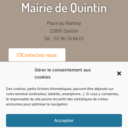
Mairie de Quintin
Place du Martray
22800 Quintin
Tél. : 02 96 74 84 01
Contactez-nous
Gérer le consentement aux
cookies
Horaires d'ouverture de la mairie
Des cookies, petits fichiers informatiques, peuvent être déposés sur
votre terminal (ordinateur, tablette, smartphone...). Si vous y consentez,
le responsable du site pourra recueillir des statistiques de visites
anonymes pour optimiser la navigation.
Accepter