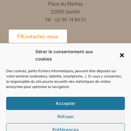
Place du Martray
22800 Quintin
Tél. : 02 96 74 84 01
Contactez-nous
Gérer le consentement aux
cookies
Horaires d'ouverture de la mairie
Des cookies, petits fichiers informatiques, peuvent être déposés sur
votre terminal (ordinateur, tablette, smartphone...). Si vous y consentez,
le responsable du site pourra recueillir des statistiques de visites
anonymes pour optimiser la navigation.
Accepter
Refuser
Préférences