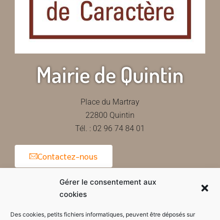
Mairie de Quintin
Place du Martray
22800 Quintin
Tél. : 02 96 74 84 01
Contactez-nous
Gérer le consentement aux
cookies
Horaires d'ouverture de la mairie
Des cookies, petits fichiers informatiques, peuvent être déposés sur