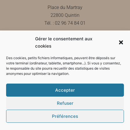
Place du Martray
22800 Quintin
Tél. : 02 96 74 84 01
Gérer le consentement aux
Contactez-nous
cookies
Des cookies, petits fichiers informatiques, peuvent être déposés sur
votre terminal (ordinateur, tablette, smartphone...). Si vous y consentez,
le responsable du site pourra recueillir des statistiques de visites
Horaires d'ouverture de la mairie
anonymes pour optimiser la navigation.
Accepter
Refuser
Préférences
Mode sombre :