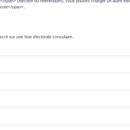
</span> (élection ou référendum), vous pouvez charger un autre éle
 vote</span>.
rit sur une liste électorale consulaire.