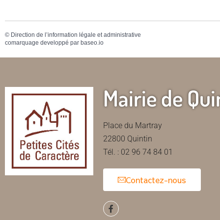
©
Direction de l’information légale et administrative
comarquage developpé par
baseo.io
Mairie de Qui
Place du Martray
22800 Quintin
Tél. : 02 96 74 84 01
Contactez-nous