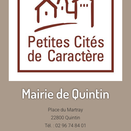
Mairie de Quintin
Place du Martray
22800 Quintin
Tél. : 02 96 74 84 01