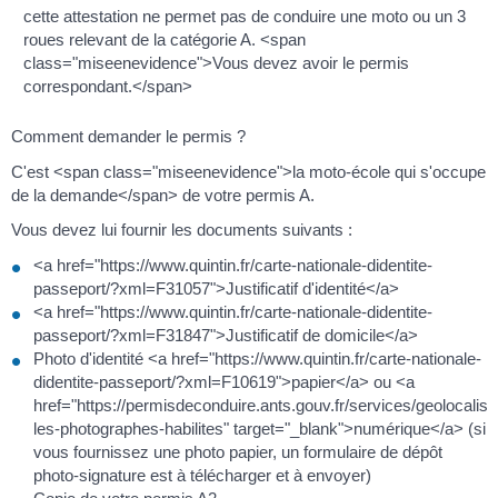
cette attestation ne permet pas de conduire une moto ou un 3
roues relevant de la catégorie A. <span
class="miseenevidence">Vous devez avoir le permis
correspondant.</span>
Comment demander le permis ?
C'est <span class="miseenevidence">la moto-école qui s'occupe
de la demande</span> de votre permis A.
Vous devez lui fournir les documents suivants :
<a href="https://www.quintin.fr/carte-nationale-didentite-
passeport/?xml=F31057">Justificatif d'identité</a>
<a href="https://www.quintin.fr/carte-nationale-didentite-
passeport/?xml=F31847">Justificatif de domicile</a>
Photo d'identité <a href="https://www.quintin.fr/carte-nationale-
didentite-passeport/?xml=F10619">papier</a> ou <a
href="https://permisdeconduire.ants.gouv.fr/services/geolocalise
les-photographes-habilites" target="_blank">numérique</a> (si
vous fournissez une photo papier, un formulaire de dépôt
photo-signature est à télécharger et à envoyer)