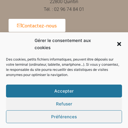
22800 Quintin
Tél. : 02 96 74 84 01
Contactez-nous
Gérer le consentement aux
cookies
Horaires d'ouverture de la mairie
Des cookies, petits fichiers informatiques, peuvent être déposés sur
votre terminal (ordinateur, tablette, smartphone...). Si vous y consentez,
le responsable du site pourra recueillir des statistiques de visites
anonymes pour optimiser la navigation.
Accepter
Refuser
Préférences
Mode sombre :