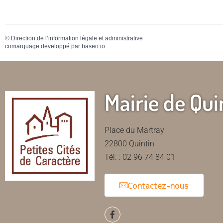
©
Direction de l’information légale et administrative
comarquage developpé par
baseo.io
Mairie de Qui
Place du Martray
22800 Quintin
Tél. : 02 96 74 84 01
Contactez-nous