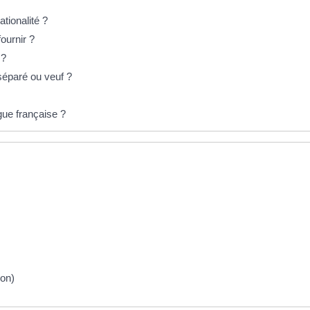
ationalité ?
fournir ?
 ?
 séparé ou veuf ?
gue française ?
ion)