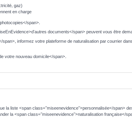
tricité, gaz)
rennent en charge
>photocopies</span>.
 <MiseEnEvidence>d'autres documents</span> peuvent vous être d
an>, informez votre plateforme de naturalisation par courrier dan
f de votre nouveau domicile</span>.
ue la liste <span class="miseenevidence">personnalisée</span> d
er la <span class="miseenevidence">naturalisation française</spa