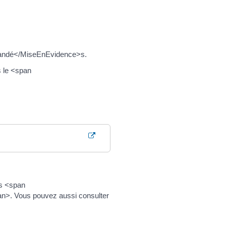
emandé</MiseEnEvidence>s.
s le <span
es <span
n>. Vous pouvez aussi consulter