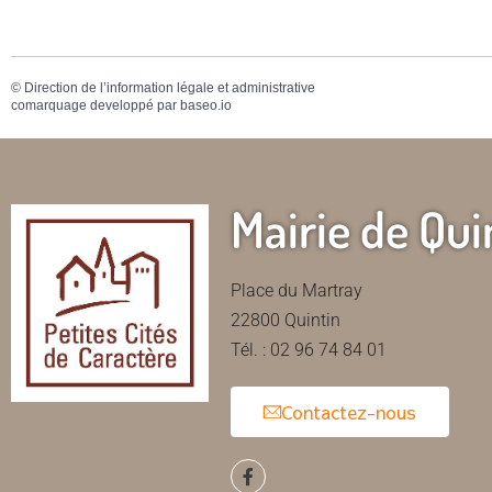
©
Direction de l’information légale et administrative
comarquage developpé par
baseo.io
Mairie de Qui
Place du Martray
22800 Quintin
Tél. : 02 96 74 84 01
Contactez-nous