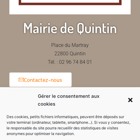
Mairie de Quintin
Place du Martray
22800 Quintin
Tél. : 02 96 74 84 01
Contactez-nous
Gérer le consentement aux
cookies
Horaires d'ouverture de la mairie
Des cookies, petits fichiers informatiques, peuvent être déposés sur
votre terminal (ordinateur, tablette, smartphone...). Si vous y consentez,
le responsable du site pourra recueillir des statistiques de visites
anonymes pour optimiser la navigation.