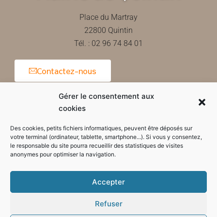
Place du Martray
22800 Quintin
Tél. : 02 96 74 84 01
Contactez-nous
Gérer le consentement aux
cookies
Horaires d'ouverture de la mairie
Des cookies, petits fichiers informatiques, peuvent être déposés sur
votre terminal (ordinateur, tablette, smartphone...). Si vous y consentez,
le responsable du site pourra recueillir des statistiques de visites
anonymes pour optimiser la navigation.
Accepter
Refuser