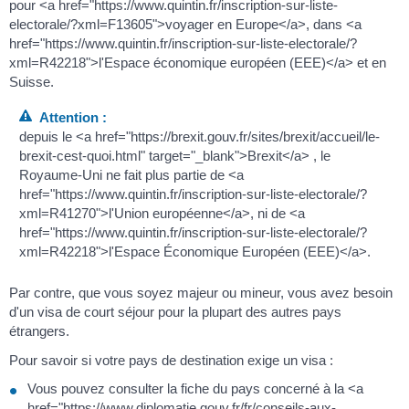
pour <a href="https://www.quintin.fr/inscription-sur-liste-
electorale/?xml=F13605">voyager en Europe</a>, dans <a
href="https://www.quintin.fr/inscription-sur-liste-electorale/?
xml=R42218">l'Espace économique européen (EEE)</a> et en
Suisse.
Attention :
depuis le <a href="https://brexit.gouv.fr/sites/brexit/accueil/le-
brexit-cest-quoi.html" target="_blank">Brexit</a> , le
Royaume-Uni ne fait plus partie de <a
href="https://www.quintin.fr/inscription-sur-liste-electorale/?
xml=R41270">l'Union européenne</a>, ni de <a
href="https://www.quintin.fr/inscription-sur-liste-electorale/?
xml=R42218">l'Espace Économique Européen (EEE)</a>.
Par contre, que vous soyez majeur ou mineur, vous avez besoin
d'un visa de court séjour pour la plupart des autres pays
étrangers.
Pour savoir si votre pays de destination exige un visa :
Vous pouvez consulter la fiche du pays concerné à la <a
href="https://www.diplomatie.gouv.fr/fr/conseils-aux-