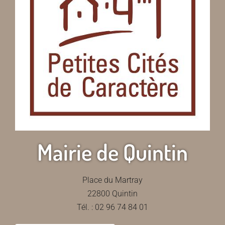
Mairie de Quintin
Place du Martray
22800 Quintin
Tél. : 02 96 74 84 01