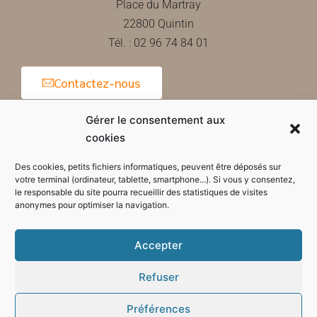
Place du Martray
22800 Quintin
Tél. : 02 96 74 84 01
Contactez-nous
Gérer le consentement aux
cookies
Horaires d'ouverture de la mairie
Des cookies, petits fichiers informatiques, peuvent être déposés sur
votre terminal (ordinateur, tablette, smartphone...). Si vous y consentez,
le responsable du site pourra recueillir des statistiques de visites
anonymes pour optimiser la navigation.
Accepter
Refuser
Préférences