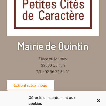
Mairie de Quintin
Place du Martray
22800 Quintin
Tél. : 02 96 74 84 01
Contactez-nous
Gérer le consentement aux
cookies