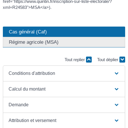
href="https://www.quintin.fr/inscription-sur-liste-electorale/?
xml=R24583">MSA</a>).
Cas général (Caf)
Régime agricole (MSA)
Tout replier
Tout déplier
Conditions d'attribution
Calcul du montant
Demande
Attribution et versement