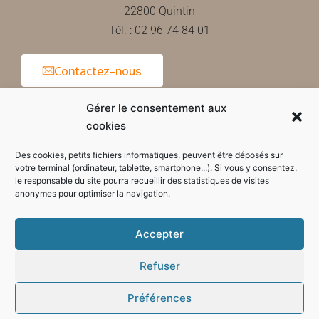
22800 Quintin
Tél. : 02 96 74 84 01
Contactez-nous
Gérer le consentement aux
cookies
Horaires d'ouverture de la mairie
Des cookies, petits fichiers informatiques, peuvent être déposés sur
votre terminal (ordinateur, tablette, smartphone...). Si vous y consentez,
le responsable du site pourra recueillir des statistiques de visites
anonymes pour optimiser la navigation.
Accepter
Refuser
Préférences
Mode sombre :