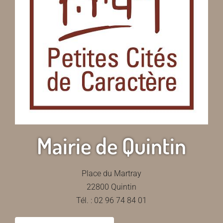
Mairie de Quintin
Place du Martray
22800 Quintin
Tél. : 02 96 74 84 01