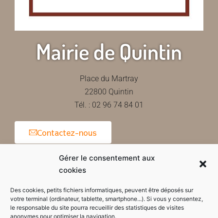
Mairie de Quintin
Place du Martray
22800 Quintin
Tél. : 02 96 74 84 01
Contactez-nous
Gérer le consentement aux
cookies
Horaires d'ouverture de la mairie
Des cookies, petits fichiers informatiques, peuvent être déposés sur
votre terminal (ordinateur, tablette, smartphone...). Si vous y consentez,
le responsable du site pourra recueillir des statistiques de visites
anonymes pour optimiser la navigation.