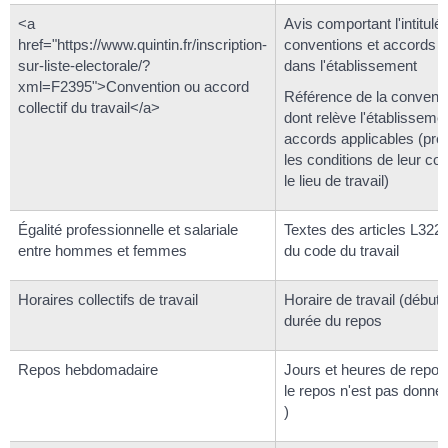
<a
Avis comportant l'intitulé
href="https://www.quintin.fr/inscription-
conventions et accords a
sur-liste-electorale/?
dans l'établissement
xml=F2395">Convention ou accord
Référence de la conventi
collectif du travail</a>
dont relève l'établisseme
accords applicables (pré
les conditions de leur con
le lieu de travail)
Égalité professionnelle et salariale
Textes des articles L322
entre hommes et femmes
du code du travail
Horaires collectifs de travail
Horaire de travail (début e
durée du repos
Repos hebdomadaire
Jours et heures de repos c
le repos n'est pas donné
)