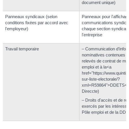
document unique)
Panneaux syndicaux (selon
Panneaux pour l'affichag
conditions fixées par accord avec
communications syndica
l'employeur)
chaque section syndical
l'entreprise
Travail temporaire
– Communication d’infor
nominatives contenues d
relevés de contrat de mi
emploi et à la<a
href="https://www.quintin.f
sur-liste-electorale/?
xml=R59864">DDETS</a
Direccte)
– Droits d'accès et de rec
exercés par les intéress
Pôle emploi et de la DD