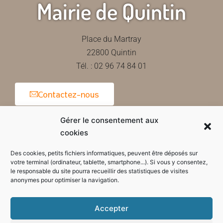
Mairie de Quintin
Place du Martray
22800 Quintin
Tél. : 02 96 74 84 01
Contactez-nous
Gérer le consentement aux
cookies
Horaires d'ouverture de la mairie
Des cookies, petits fichiers informatiques, peuvent être déposés sur
votre terminal (ordinateur, tablette, smartphone...). Si vous y consentez,
le responsable du site pourra recueillir des statistiques de visites
anonymes pour optimiser la navigation.
Accepter