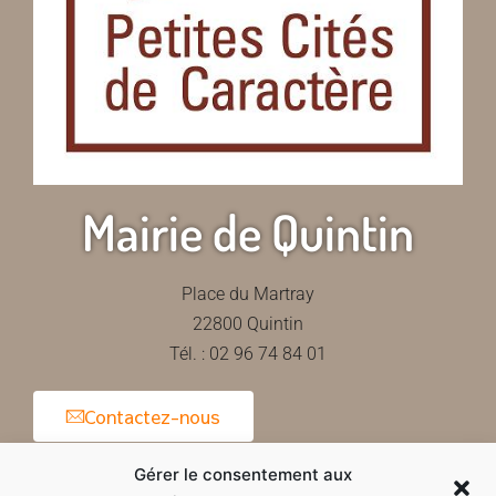
Mairie de Quintin
Place du Martray
22800 Quintin
Tél. : 02 96 74 84 01
Contactez-nous
Gérer le consentement aux