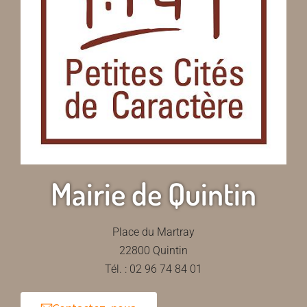
Mairie de Quintin
Place du Martray
22800 Quintin
Tél. : 02 96 74 84 01