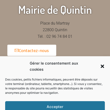
Mairie de Quintin
Place du Martray
22800 Quintin
Tél. : 02 96 74 84 01
Contactez-nous
Gérer le consentement aux
cookies
Horaires d'ouverture de la mairie
Des cookies, petits fichiers informatiques, peuvent être déposés sur
votre terminal (ordinateur, tablette, smartphone...). Si vous y consentez,
le responsable du site pourra recueillir des statistiques de visites
anonymes pour optimiser la navigation.
Accepter