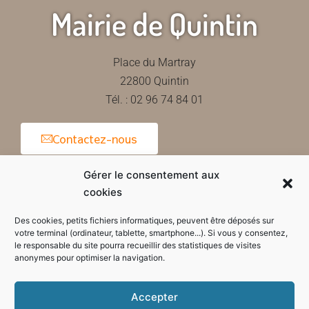
Mairie de Quintin
Place du Martray
22800 Quintin
Tél. : 02 96 74 84 01
Contactez-nous
Gérer le consentement aux
cookies
Horaires d'ouverture de la mairie
Des cookies, petits fichiers informatiques, peuvent être déposés sur
votre terminal (ordinateur, tablette, smartphone...). Si vous y consentez,
le responsable du site pourra recueillir des statistiques de visites
anonymes pour optimiser la navigation.
Accepter