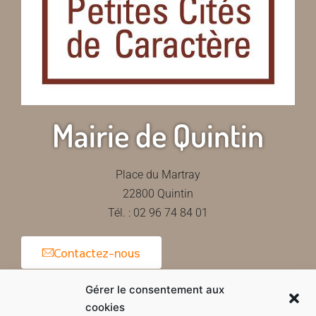
Mairie de Quintin
Place du Martray
22800 Quintin
Tél. : 02 96 74 84 01
Contactez-nous
Gérer le consentement aux
cookies