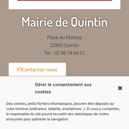
Mairie de Quintin
Place du Martray
22800 Quintin
Tél. : 02 96 74 84 01
Contactez-nous
Gérer le consentement aux
cookies
Horaires d'ouverture de la mairie
Des cookies, petits fichiers informatiques, peuvent être déposés sur
votre terminal (ordinateur, tablette, smartphone...). Si vous y consentez,
le responsable du site pourra recueillir des statistiques de visites
anonymes pour optimiser la navigation.