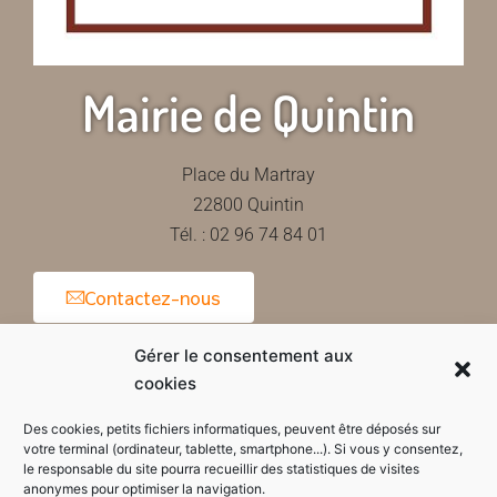
Mairie de Quintin
Place du Martray
22800 Quintin
Tél. : 02 96 74 84 01
Contactez-nous
Gérer le consentement aux
cookies
Horaires d'ouverture de la mairie
Des cookies, petits fichiers informatiques, peuvent être déposés sur
votre terminal (ordinateur, tablette, smartphone...). Si vous y consentez,
le responsable du site pourra recueillir des statistiques de visites
anonymes pour optimiser la navigation.