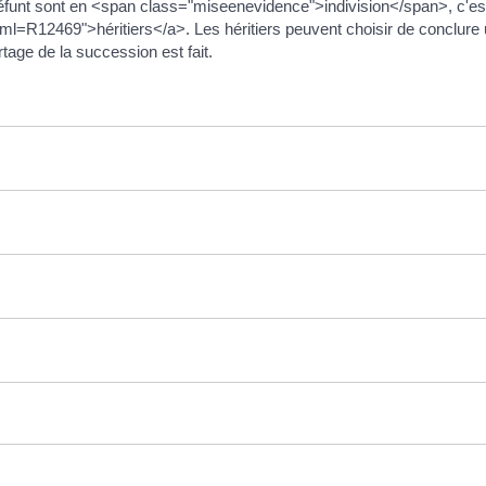
défunt sont en <span class="miseenevidence">indivision</span>, c'est-
ml=R12469">héritiers</a>. Les héritiers peuvent choisir de conclure 
rtage de la succession est fait.