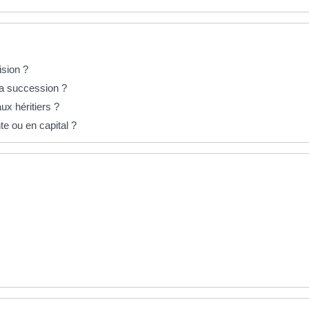
ision ?
la succession ?
ux héritiers ?
nte ou en capital ?