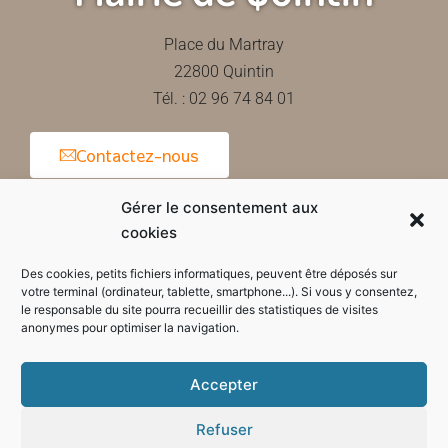
Place du Martray
22800 Quintin
Tél. : 02 96 74 84 01
Contactez-nous
Gérer le consentement aux
cookies
Horaires d'ouverture de la mairie
Des cookies, petits fichiers informatiques, peuvent être déposés sur
votre terminal (ordinateur, tablette, smartphone...). Si vous y consentez,
le responsable du site pourra recueillir des statistiques de visites
anonymes pour optimiser la navigation.
Accepter
Refuser