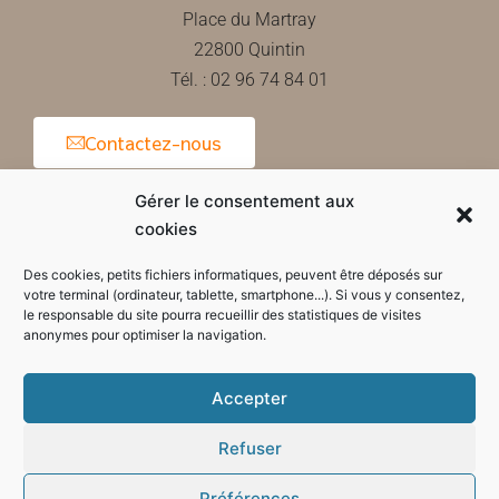
Place du Martray
22800 Quintin
Tél. : 02 96 74 84 01
Contactez-nous
Gérer le consentement aux
cookies
Horaires d'ouverture de la mairie
Des cookies, petits fichiers informatiques, peuvent être déposés sur
votre terminal (ordinateur, tablette, smartphone...). Si vous y consentez,
le responsable du site pourra recueillir des statistiques de visites
anonymes pour optimiser la navigation.
Accepter
Refuser
Préférences