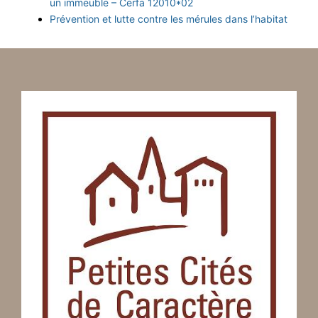
un immeuble – Cerfa 12010*02
Prévention et lutte contre les mérules dans l’habitat