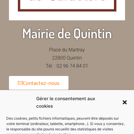
Mairie de Quintin
Place du Martray
22800 Quintin
Tél. : 02 96 74 84 01
Contactez-nous
Gérer le consentement aux
cookies
Horaires d'ouverture de la mairie
Des cookies, petits fichiers informatiques, peuvent être déposés sur
votre terminal (ordinateur, tablette, smartphone...). Si vous y consentez,
le responsable du site pourra recueillir des statistiques de visites