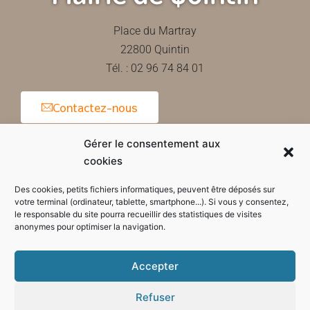
Place du Martray
22800 Quintin
Tél. : 02 96 74 84 01
Contactez-nous
Gérer le consentement aux
cookies
Horaires d'ouverture de la mairie
Des cookies, petits fichiers informatiques, peuvent être déposés sur
votre terminal (ordinateur, tablette, smartphone...). Si vous y consentez,
le responsable du site pourra recueillir des statistiques de visites
anonymes pour optimiser la navigation.
Accepter
Refuser