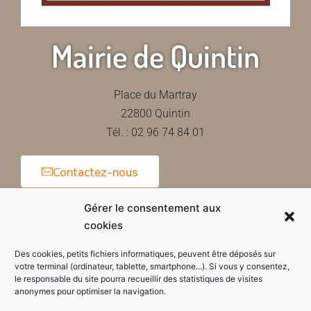
Mairie de Quintin
Place du Martray
22800 Quintin
Tél. : 02 96 74 84 01
Contactez-nous
Gérer le consentement aux
cookies
Horaires d'ouverture de la mairie
Des cookies, petits fichiers informatiques, peuvent être déposés sur
votre terminal (ordinateur, tablette, smartphone...). Si vous y consentez,
le responsable du site pourra recueillir des statistiques de visites
anonymes pour optimiser la navigation.