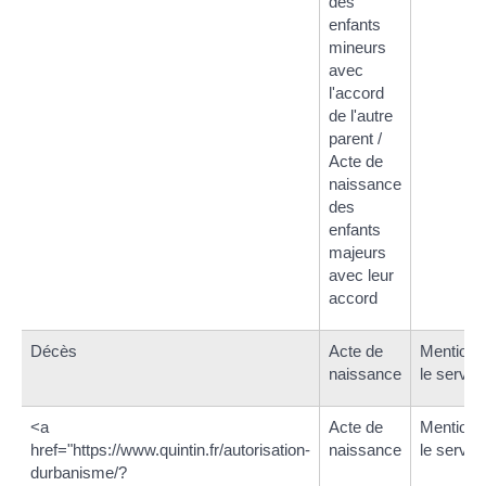
des
enfants
mineurs
avec
l'accord
de l'autre
parent /
Acte de
naissance
des
enfants
majeurs
avec leur
accord
Décès
Acte de
Mention 
naissance
le service
<a
Acte de
Mention 
href="https://www.quintin.fr/autorisation-
naissance
le service
durbanisme/?