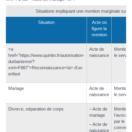
Situations impliquant une mention marginale sur un 
Situation
Acte où
figure la
mention
<a
Acte de
Mention 
href="https://www.quintin.fr/autorisation-
naissance
le service
durbanisme/?
xml=F887">Reconnaissance</a> d'un
enfant
Mariage
Acte de
Mention 
naissance
le service
Divorce, séparation de corps
– Acte de
Mention i
mariage
l'avocat 
par le ser
– Acte de
commune 
naissance