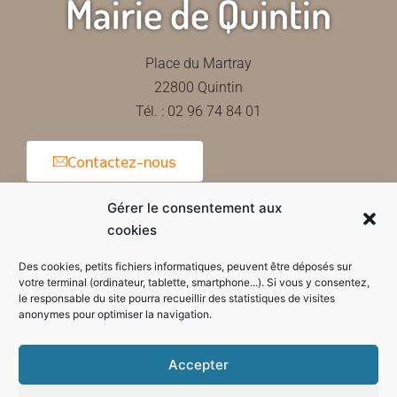
Mairie de Quintin
Place du Martray
22800 Quintin
Tél. : 02 96 74 84 01
Contactez-nous
Gérer le consentement aux
cookies
Horaires d'ouverture de la mairie
Des cookies, petits fichiers informatiques, peuvent être déposés sur
votre terminal (ordinateur, tablette, smartphone...). Si vous y consentez,
le responsable du site pourra recueillir des statistiques de visites
anonymes pour optimiser la navigation.
Accepter