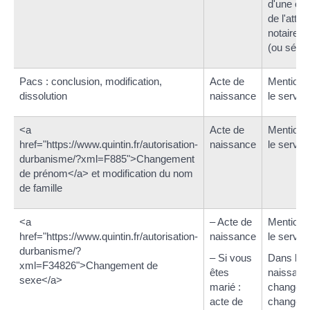
d'une cop
de l'attes
notaire o
(ou sépar
Pacs : conclusion, modification,
Acte de
Mention 
dissolution
naissance
le service
<a
Acte de
Mention 
href="https://www.quintin.fr/autorisation-
naissance
le service
durbanisme/?xml=F885">Changement
de prénom</a> et modification du nom
de famille
<a
– Acte de
Mention 
href="https://www.quintin.fr/autorisation-
naissance
le service
durbanisme/?
– Si vous
Dans l'ac
xml=F34826">Changement de
êtes
naissance
sexe</a>
marié :
changeme
acte de
changeme