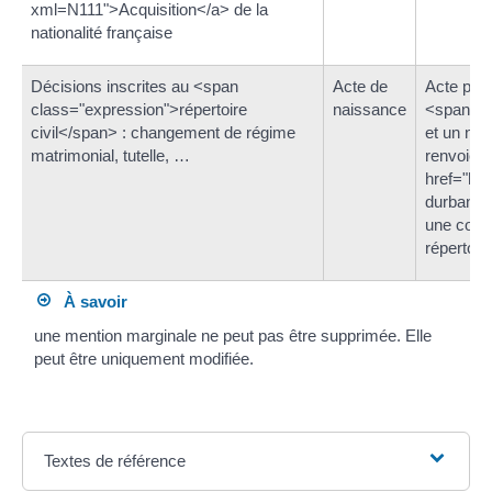
xml=N111">Acquisition</a> de la
nationalité française
Décisions inscrites au <span
Acte de
Acte por
class="expression">répertoire
naissance
<span cl
civil</span> : changement de régime
et un num
matrimonial, tutelle, …
renvoie, 
href="htt
durbani
une copie
répertoire
À savoir
une mention marginale ne peut pas être supprimée. Elle
peut être uniquement modifiée.
Textes de référence