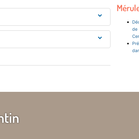
Mérul
Déc
de 
Ce
Pré
dan
ntin