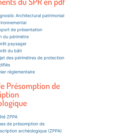
ents du SPR en pdf
gnostic Architectural patrimonial
ironnemental
port de présentation
n du périmètre
érêt paysager
érêt du bâti
jet des périmètres de protection
ifiés
ier réglementaire
de Présomption de
iption
ologique
êté ZPPA
es de présomption de
scription archéologique (ZPPA)