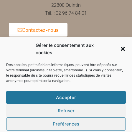
22800 Quintin
Tél. : 02 96 74 84 01
Contactez-nous
Gérer le consentement aux
cookies
Horaires d'ouverture de la mairie
Des cookies, petits fichiers informatiques, peuvent être déposés sur
votre terminal (ordinateur, tablette, smartphone...). Si vous y consentez,
le responsable du site pourra recueillir des statistiques de visites
anonymes pour optimiser la navigation.
Accepter
Refuser
Préférences
Mode sombre :