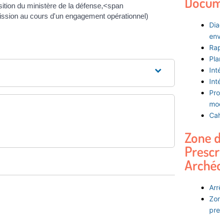
Docum
osition du ministère de la défense,<span
mission au cours d'un engagement opérationnel)
Dia
env
Rap
Pla
Int
Int
Pro
mod
Cah
Zone 
Prescr
Arché
Arr
Zon
pre