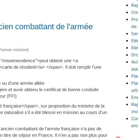
Rap
Ori
Pro
ncien combattant de l'armée
de
Ser
Elé
Elé
Premier ministre)
Dro
="miseenevidence">peut obtenir une <a
Avi
arte de résident</a> </span>. Il doit remplir l'une
ass
Pla
 ou d'une armée alliée
Pla
re et avoir obtenu le certificat de bonne conduite
urb
eur (FFI)
Ens
Rap
é française</span>, sur proposition du ministre de la
(no
e naturalisé s'il a été blessé en mission au cours d'un
Con
en
 ancien combattant de l'armée française n'a pas de
un titre de séjour en France. Il n'en a pas non plus pour