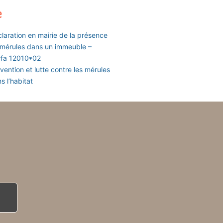
e
laration en mairie de la présence
mérules dans un immeuble –
rfa 12010*02
vention et lutte contre les mérules
s l’habitat