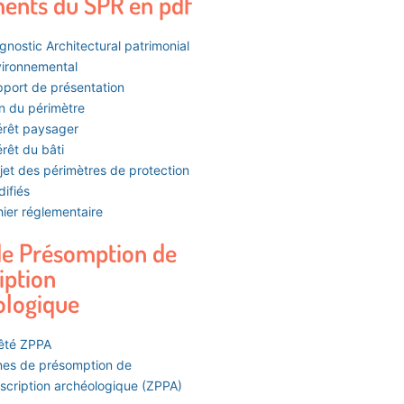
ents du SPR en pdf
gnostic Architectural patrimonial
ironnemental
port de présentation
n du périmètre
érêt paysager
érêt du bâti
jet des périmètres de protection
ifiés
ier réglementaire
de Présomption de
iption
ologique
êté ZPPA
es de présomption de
scription archéologique (ZPPA)