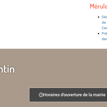
Mérul
Déc
de 
Ce
Pré
dan
ntin
Horaires d'ouverture de la mairie