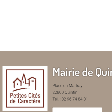
Mairie de Qui
Place du Martray
22800 Quintin
Tél. : 02 96 74 84 01