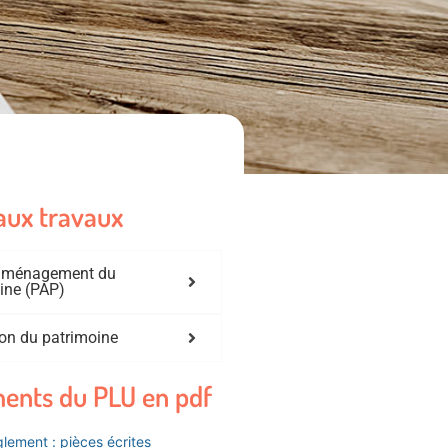
aux travaux
'aménagement du
ine (PAP)
on du patrimoine
ents du PLU en pdf
lement : pièces écrites