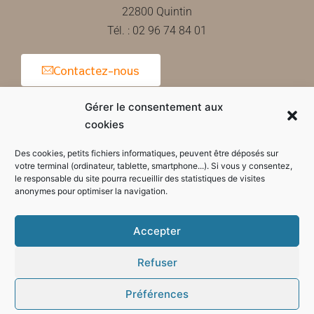
22800 Quintin
Tél. : 02 96 74 84 01
Contactez-nous
Gérer le consentement aux
cookies
Horaires d'ouverture de la mairie
Des cookies, petits fichiers informatiques, peuvent être déposés sur
votre terminal (ordinateur, tablette, smartphone...). Si vous y consentez,
le responsable du site pourra recueillir des statistiques de visites
anonymes pour optimiser la navigation.
Accepter
Refuser
Préférences
Mode sombre :