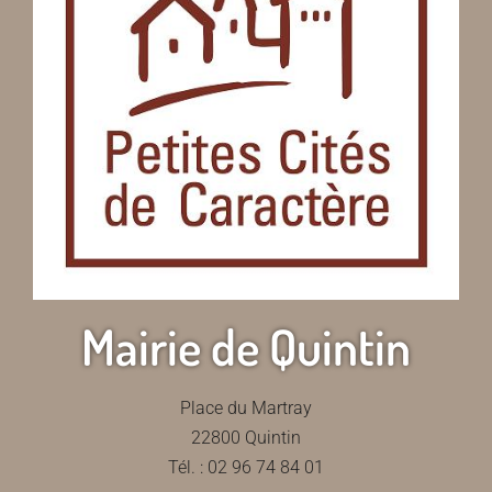
Mairie de Quintin
Place du Martray
22800 Quintin
Tél. : 02 96 74 84 01