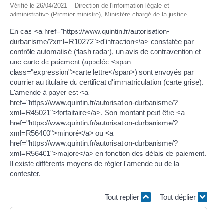
Vérifié le 26/04/2021 – Direction de l'information légale et
administrative (Premier ministre), Ministère chargé de la justice
En cas <a href="https://www.quintin.fr/autorisation-
durbanisme/?xml=R10272">d'infraction</a> constatée par
contrôle automatisé (flash radar), un avis de contravention et
une carte de paiement (appelée <span
class="expression">carte lettre</span>) sont envoyés par
courrier au titulaire du certificat d'immatriculation (carte grise).
L'amende à payer est <a
href="https://www.quintin.fr/autorisation-durbanisme/?
xml=R45021">forfaitaire</a>. Son montant peut être <a
href="https://www.quintin.fr/autorisation-durbanisme/?
xml=R56400">minoré</a> ou <a
href="https://www.quintin.fr/autorisation-durbanisme/?
xml=R56401">majoré</a> en fonction des délais de paiement.
Il existe différents moyens de régler l'amende ou de la
contester.
Tout replier
Tout déplier