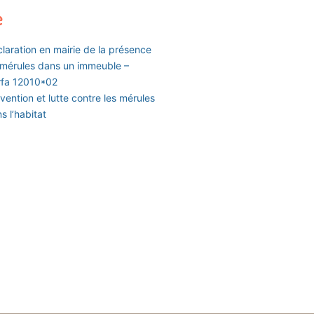
e
laration en mairie de la présence
mérules dans un immeuble –
rfa 12010*02
vention et lutte contre les mérules
s l’habitat