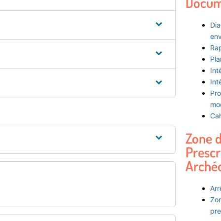
Docum
Dia
env
Rap
Pla
Int
Int
Pro
mod
Cah
Zone 
Prescr
Arché
Arr
Zon
pre