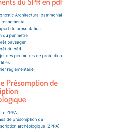
ents du SPR en pdf
gnostic Architectural patrimonial
ironnemental
port de présentation
n du périmètre
érêt paysager
érêt du bâti
jet des périmètres de protection
ifiés
ier réglementaire
de Présomption de
iption
ologique
êté ZPPA
es de présomption de
scription archéologique (ZPPA)