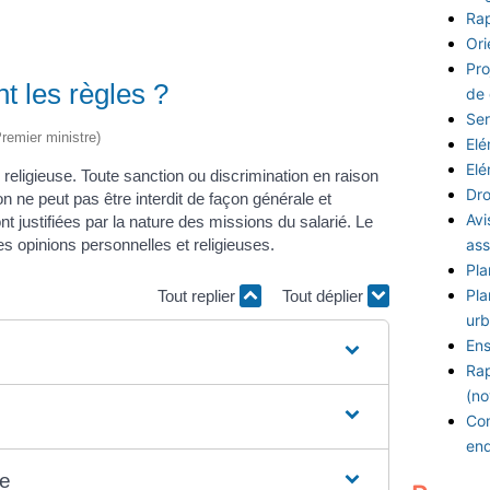
Rap
Ori
Pro
nt les règles ?
de
Ser
Premier ministre)
Elé
Elé
 religieuse. Toute sanction ou discrimination en raison
Dro
gion ne peut pas être interdit de façon générale et
Avi
nt justifiées par la nature des missions du salarié. Le
des opinions personnelles et religieuses.
ass
Pla
Pla
Tout replier
Tout déplier
urb
Ens
Rap
(no
Con
en
se