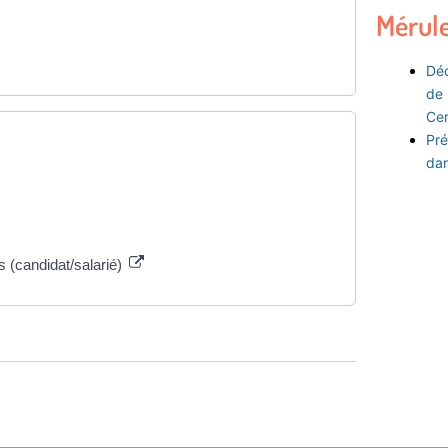
Mérul
Déc
de 
Ce
Pré
dan
s (candidat/salarié)