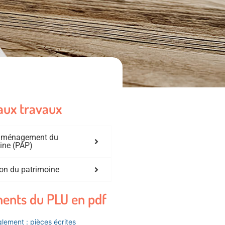
aux travaux
'aménagement du
ine (PAP)
on du patrimoine
ents du PLU en pdf
lement : pièces écrites