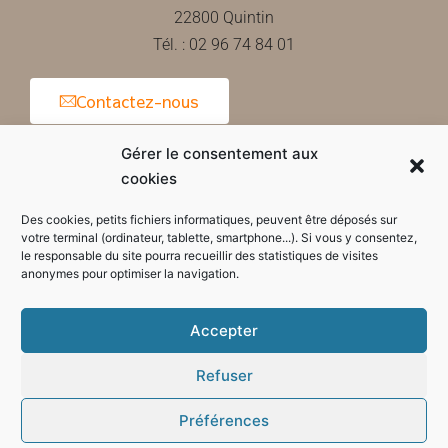
22800 Quintin
Tél. : 02 96 74 84 01
Contactez-nous
Gérer le consentement aux
cookies
Horaires d'ouverture de la mairie
Des cookies, petits fichiers informatiques, peuvent être déposés sur
votre terminal (ordinateur, tablette, smartphone...). Si vous y consentez,
le responsable du site pourra recueillir des statistiques de visites
anonymes pour optimiser la navigation.
Accepter
Refuser
Préférences
Mode sombre :