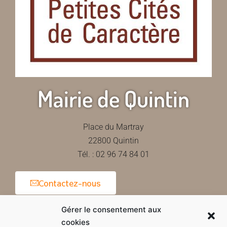
Mairie de Quintin
Place du Martray
22800 Quintin
Tél. : 02 96 74 84 01
Contactez-nous
Gérer le consentement aux
cookies