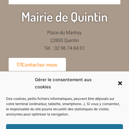
Mairie de Quintin
Place du Martray
22800 Quintin
Tél. : 02 96 74 84 01
Contactez-nous
Gérer le consentement aux
cookies
Horaires d'ouverture de la mairie
Des cookies, petits fichiers informatiques, peuvent être déposés sur
votre terminal (ordinateur, tablette, smartphone...). Si vous y consentez,
le responsable du site pourra recueillir des statistiques de visites
anonymes pour optimiser la navigation.