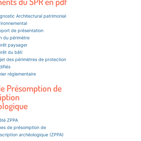
ents du SPR en pdf
gnostic Architectural patrimonial
ironnemental
port de présentation
n du périmètre
érêt paysager
érêt du bâti
jet des périmètres de protection
ifiés
ier réglementaire
de Présomption de
iption
ologique
êté ZPPA
es de présomption de
scription archéologique (ZPPA)