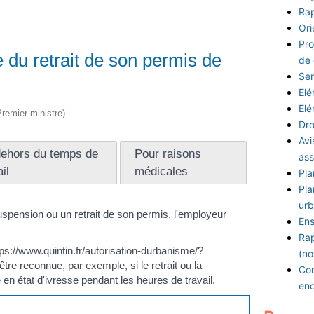
Rap
Ori
Pro
e du retrait de son permis de
de
Ser
Elé
Elé
Premier ministre)
Dro
Avi
ehors du temps de
Pour raisons
ass
il
médicales
Pla
Pla
urb
uspension ou un retrait de son permis, l'employeur
Ens
Rap
tps://www.quintin.fr/autorisation-durbanisme/?
(no
re reconnue, par exemple, si le retrait ou la
Con
 en état d'ivresse pendant les heures de travail.
en